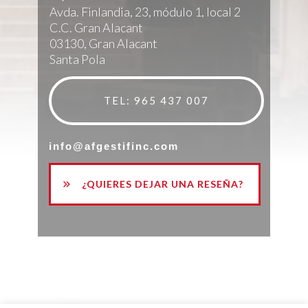
Avda. Finlandia, 23, módulo 1, local 2
C.C. Gran Alacant
03130, Gran Alacant
Santa Pola
TEL: 965 437 007
info@afgestifinc.com
¿QUIERES DEJAR UNA RESEÑA?